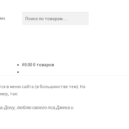
Искать:
Поиск
ies
₽
0.00
0 товаров
g
тся в меню сайта (в большинстве тем). На
ер, так:
pany
а-Дону, люблю своего пса Джека и