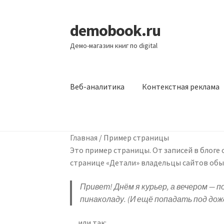
demobook.ru
Перейти
Перейти
к
к
Демо-магазин книг по digital
навигации
содержимому
Веб-аналитика
Контекстная реклама
Главная
#10855 (без названия)
A Term Paper 
Главная
/
Пример страницы
Affordable Essay Topics and Suggestions — 
Это пример страницы. От записей в блоге 
странице «Детали» владельцы сайтов обы
Blog Agency
Blog Business
Blog Start-Up
Ca
Привет! Днём я курьер, а вечером — 
Contacts Start-Up
Cover Page
Customers
Es
пинаколаду. (И ещё попадать под дож
…или так: