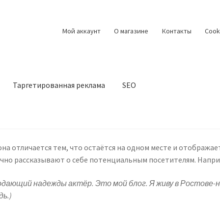
Мой аккаунт
О магазине
Контакты
Cook
Таргетированная реклама
SEO
Writer Could Make a Wise Investment
About Agency
How to Locate a Good One
Best Research Paper Writing Service
Blo
она отличается тем, что остаётся на одном месте и отображае
чно рассказывают о себе потенциальным посетителям. Наприм
reers
Case Studies Modern
Case Studies Simple
Coming Soon
Com
подающий надежды актёр. Это мой блог. Я живу в Ростове-н
say Help — How To Purchase Essays Online
дь.)